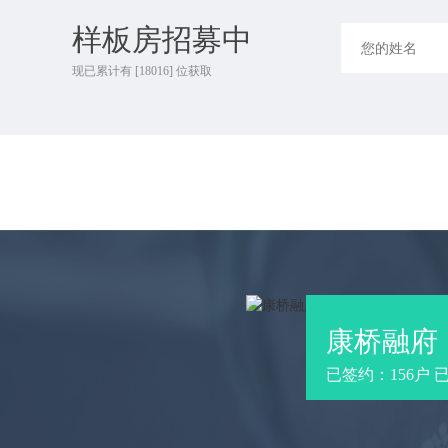
样板房招募中
现已累计有 [18016] 位获取
康桥融府
已签约：156户 