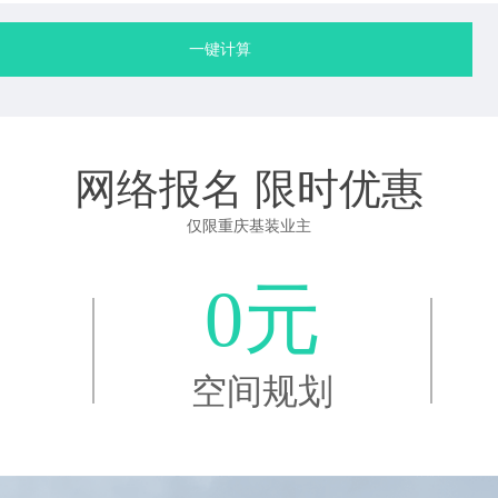
一键计算
网络报名 限时优惠
仅限重庆基装业主
0
元
空间规划