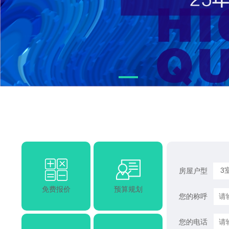
房屋户型
免费报价
预算规划
您的称呼
您的电话